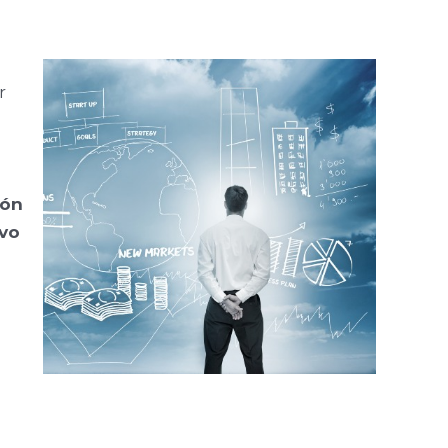
r
ión
ivo