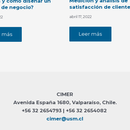
Medición y análisis de
 y cómo diseñar un
satisfacción de client
 de negocio?
abril 17, 2022
22
Leer más
r más
CIMER
Avenida España 1680, Valparaíso, Chile.
+56 32 2654793 | +56 32 2654082
cimer@usm.cl