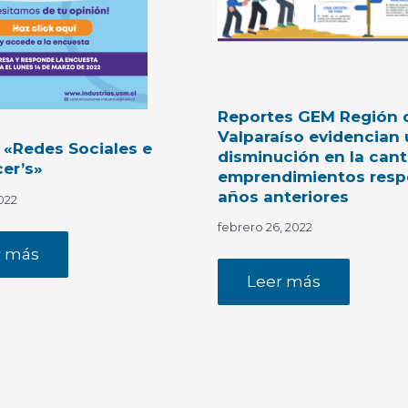
Reportes GEM Región 
Valparaíso evidencian
 «Redes Sociales e
disminución en la can
cer’s»
emprendimientos resp
años anteriores
022
febrero 26, 2022
r más
Leer más